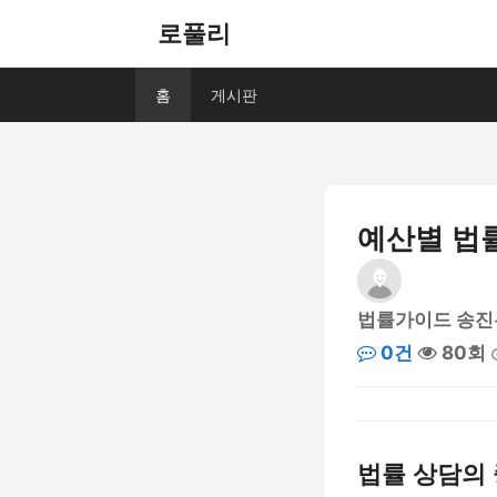
로풀리
홈
게시판
예산별 법률
법률가이드 송진
0건
80회
법률 상담의