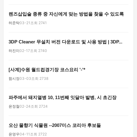
렌즈삽입술 종류 중 자신에게 맞는 방법을 찾을 수 있도록
허준탁
03-21
조회 2741
3DP Cleaner 무설치 버전 다운로드 및 사용 방법 | 3DP...
하진미
02-17
조회 2740
[사계]수원 월드컵경기장 코스요리 '-'*
함시정
03-03
조회 2738
파주에서 돼지열병 10, 11번째 잇달아 발병, 시 초긴장
윤정철
02-24
조회 2724
오산 물향기 식물원 --2007미스 코리아 후보들
윤영우
04-11
조회 2722