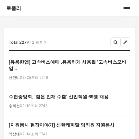
로풀리
홈
게시판
Total 227건
2 페이지
[유용한앱] 고속버스예매 ,유용하게 사용될 '고속버스모바
일...
천단비
03-25
조회 2746
수협중앙회, ‘젊은 인재 수혈’ 신입직원 69명 채용
송혜선
02-19
조회 2745
[자원봉사 현장이야기] 신한캐피탈 임직원 자원봉사
박상태
02-14
조회 2741