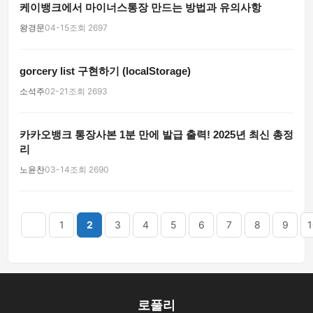
케이뱅크에서 마이너스통장 만드는 방법과 유의사항
왕경문
04-15
조회 2697
gorcery list 구현하기 (localStorage)
소석주
02-21
조회 2693
카카오뱅크 통장사본 1분 만에 발급 출력! 2025년 최신 총정
리
노윤찬
03-14
조회 2690
음
맨끝
1
2
3
4
5
6
7
8
9
1
로풀리