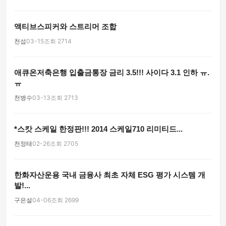
액티브스피커와 스트리머 조합
천섭
03-15
조회 2714
애큐온저축은행 입출금통장 금리 3.5!!! 사이다 3.1 인하 ㅠ.
ㅠ
천병수
03-13
조회 2713
*스캇 스케일 한정판!!! 2014 스케일710 리미티드...
천정태
02-26
조회 2705
한화자산운용 국내 금융사 최초 자체 ESG 평가 시스템 개
발!...
구은설
04-06
조회 2699