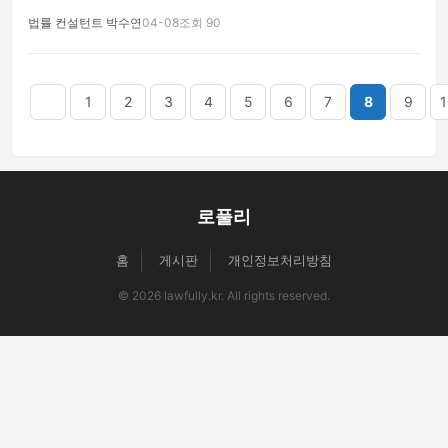
법률 컨설턴트 박수연
04-08
조회 90
음
맨끝
1
2
3
4
5
6
7
8
9
1
로풀리
홈
게시판
개인정보처리방침
© 2026 lawfully.kr. All rights reserved.