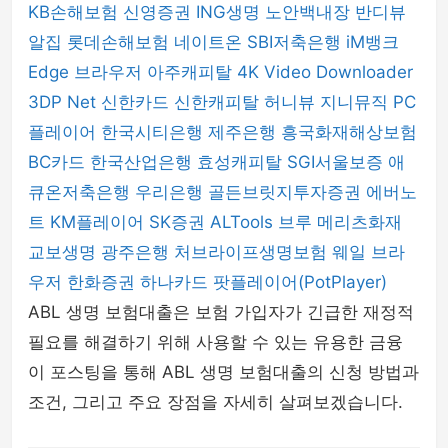
KB손해보험
신영증권
ING생명
노안백내장
반디뷰
알집
롯데손해보험
네이트온
SBI저축은행
iM뱅크
Edge 브라우저
아주캐피탈
4K Video Downloader
3DP Net
신한카드
신한캐피탈
허니뷰
지니뮤직 PC
플레이어
한국시티은행
제주은행
흥국화재해상보험
BC카드
한국산업은행
효성캐피탈
SGI서울보증
애
큐온저축은행
우리은행
골든브릿지투자증권
에버노
트
KM플레이어
SK증권
ALTools
브루
메리츠화재
교보생명
광주은행
처브라이프생명보험
웨일 브라
우저
한화증권
하나카드
팟플레이어(PotPlayer)
ABL 생명 보험대출은 보험 가입자가 긴급한 재정적
필요를 해결하기 위해 사용할 수 있는 유용한 금융
이 포스팅을 통해 ABL 생명 보험대출의 신청 방법과
조건, 그리고 주요 장점을 자세히 살펴보겠습니다.