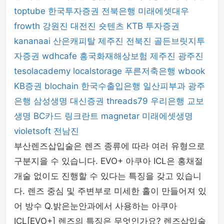
toptube
한국투자증권
전북은행
미래에셋대우
frowth
강원진
대전진
숏텐츠
KTB 투자증권
kananaai
산은캐피탈
제주진
전북진
골든브릿지투
자증권
wdhcafe
흥국화재해상보험
제주진
광주진
tesolacademy
localstorage
푸른저축은행
wbook
KB증권
blochain
한국수출입은행
일산피부과
광주
은행
삼성생명
대신증권
threads79
우리은행
교보
생명
BC카드
링크란트
magnetar
미래에셋생명
violetsoft
전남진
부산렌즈삽입술은 렌즈 종류에 따라 여러 유형으로
구분지을 수 있습니다. EVO+ 아쿠아 ICL은 홍채절
개술 없이도 진행할 수 있다는 특징을 갖고 있습니
다. 렌즈 중심 및 주변부로 미세한 홀이 만들어져 있
어 방수 Q.밝은눈안과에서 사용하는 아쿠아
ICL[EVO+] 렌즈의 특징은 무엇인가요? 렌즈삽입술