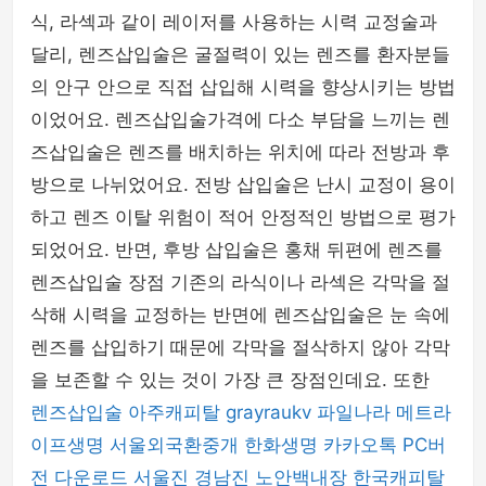
식, 라섹과 같이 레이저를 사용하는 시력 교정술과
달리, 렌즈삽입술은 굴절력이 있는 렌즈를 환자분들
의 안구 안으로 직접 삽입해 시력을 향상시키는 방법
이었어요. 렌즈삽입술가격에 다소 부담을 느끼는 렌
즈삽입술은 렌즈를 배치하는 위치에 따라 전방과 후
방으로 나뉘었어요. 전방 삽입술은 난시 교정이 용이
하고 렌즈 이탈 위험이 적어 안정적인 방법으로 평가
되었어요. 반면, 후방 삽입술은 홍채 뒤편에 렌즈를
렌즈삽입술 장점 기존의 라식이나 라섹은 각막을 절
삭해 시력을 교정하는 반면에 렌즈삽입술은 눈 속에
렌즈를 삽입하기 때문에 각막을 절삭하지 않아 각막
을 보존할 수 있는 것이 가장 큰 장점인데요. 또한
렌즈삽입술
아주캐피탈
grayraukv
파일나라
메트라
이프생명
서울외국환중개
한화생명
카카오톡 PC버
전 다운로드
서울진
경남진
노안백내장
한국캐피탈