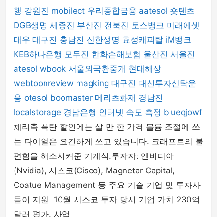
행
강원진
mobilect
우리종합금융
aatesol
숏텐츠
DGB생명
세종진
부산진
전북진
토스뱅크
미래에셋
대우
대구진
충남진
신한생명
효성캐피탈
iM뱅크
KEB하나은행
모두진
한화손해보험
울산진
서울진
atesol
wbook
서울외국환중개
현대해상
webtoonreview
magking
대구진
대신투자신탁운
용
otesol
boomaster
메리츠화재
경남진
localstorage
경남은행
인터넷 속도 측정
blueqjowf
체리축 폭탄 할인에는 살 만 한 가격 볼륨 조절에 쓰
는 다이얼은 요긴하게 쓰고 있습니다. 크래프트의 불
편함을 해소시켜준 기계식.투자자: 엔비디아
(Nvidia), 시스코(Cisco), Magnetar Capital,
Coatue Management 등 주요 기술 기업 및 투자사
들이 지원. 10월 시스코 투자 당시 기업 가치 230억
달러 평가. 사업