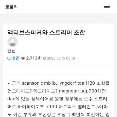
로풀리
홈
액티브스피커와 스트리머 조합
게시판
천섭
0건
2,713회
2025.03.15 05:18
지금의 scansonic mb1b, lyngdorf tdai1120 조합을
업그레이드? 옆그레이드? magnetar udp900처럼
dac이 있는 플레이어를 원할 경우에는 순수 스트리
머로 하이파이로즈 rs130 매트릭스 엘레먼트 s아마
도 이런 부류의 초신성은 초당 수백번씩 회전하는 강