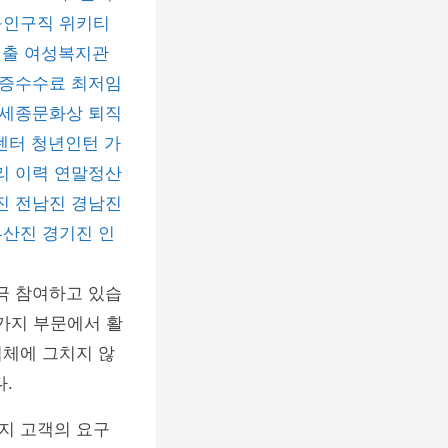
구인구직
위키티
대출
여성복지관
증수수료
최저임
세종문화상
퇴직
센터
청년인턴
가
리 이력
연말정산
진
전남진
경남진
부산진
경기진
인
극 참여하고 있습
 가지 부문에서 활
업체에 그치지 않
.
지 고객의 요구