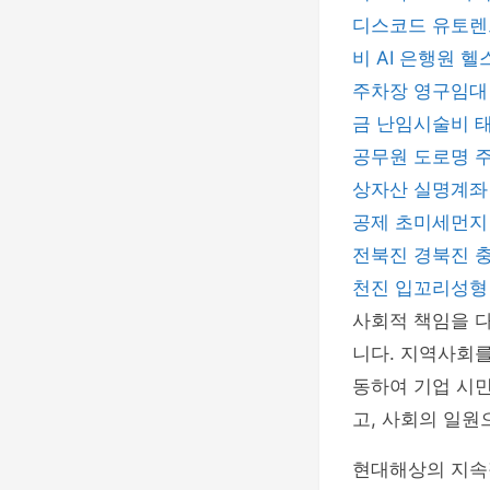
디스코드
유토
비
AI 은행원
헬
주차장
영구임대
금
난임시술비
공무원
도로명 
상자산 실명계
공제
초미세먼
전북진
경북진
천진
입꼬리성
사회적 책임을 
니다. 지역사회를
동하여 기업 시
고, 사회의 일원
현대해상의 지속