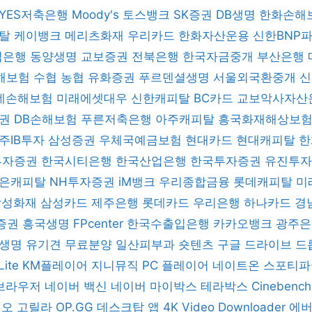
YES저축은행
Moody's
토스뱅크
SK증권
DB생명
한화손해
피탈
케이뱅크
메리츠화재
우리카드
한화자산운용
신한BNP
업은행
동양생명
교보증권
전북은행
한국자금중개
부산은행
해보험
수협
농협
유화증권
푸르덴셜생명
서울외국환중개
데손해보험
미래에셋대우
신한캐피탈
BC카드
교보악사자산
증권
DB손해보험
푸른저축은행
아주캐피탈
흥국화재해상보
주IB투자
삼성증권
우체국예금보험
현대카드
현대캐피탈
한
 투자증권
한국시티은행
한국산업은행
한국투자증권
유진투
은캐피탈
NH투자증권
iM뱅크
우리종합금융
롯데캐피탈
미
삼성화재
삼성카드
제주은행
롯데카드
우리은행
하나카드
경
증권
흥국생명
FPcenter
한국수출입은행
카카오뱅크
광주
B생명
유기견 무료분양
일산피부과
숏텐츠
구글 드라이브
드
Lite
KM플레이어
지니뮤직 PC 플레이어
네이트온
스포티
브라우저
네이버 백신
네이버 마이박스
테라박스
Cinebenc
디오 고릴라
OP.GG 데스크탑 앱
4K Video Downloader
에