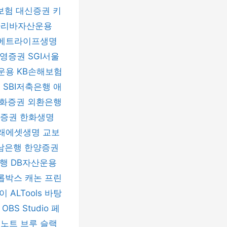
보험
대신증권
키
파리바자산운용
메트라이프생명
신영증권
SGI서울
운용
KB손해보험
험
SBI저축은행
애
화증권
외환은행
자증권
한화생명
래에셋생명
교보
남은행
한양증권
은행
DB자산운용
롭박스
캐논 프린
파이
ALTools
바탕
h
OBS Studio
페
버노트
브루
슬랙