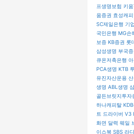
프생명보험
키움
움증권
효성캐
SC제일은행
기
국민은행
MG손
보증
KB증권
롯
삼성생명
부국
큐온저축은행
아
PCA생명
KTB
유진자산운용
산
생명
ABL생명
골든브릿지투자
하나캐피탈
KD
트 드라이버
V3 
화면 달력
웨일 
이스북
SBS 라