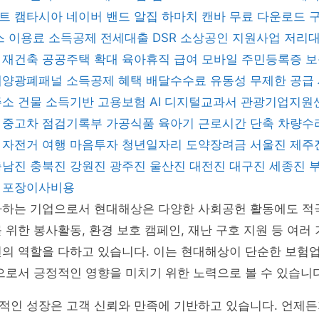
렌트
캠타시아
네이버 밴드
알집
하마치
캔바
무료 다운로드
스 이용료 소득공제
전세대출 DSR
소상공인 지원사업
저리
 재건축
공공주택 확대
육아휴직 급여
모바일 주민등록증
보
태양광폐패널
소득공제 혜택
배달수수료
유동성 무제한 공급
주소 건물
소득기반 고용보험
AI 디지털교과서
관광기업지원
좌
중고차 점검기록부
가공식품
육아기 근로시간 단축
차량수
지
자전거 여행
마음투자
청년일자리 도약장려금
서울진
제주
충남진
충북진
강원진
광주진
울산진
대전진
대구진
세종진
형
포장이사비용
다하는 기업으로서 현대해상은 다양한 사회공헌 활동에도 적
 위한 봉사활동, 환경 보호 캠페인, 재난 구호 지원 등 여러
민의 역할을 다하고 있습니다. 이는 현대해상이 단순한 보험
으로서 긍정적인 영향을 미치기 위한 노력으로 볼 수 있습니다
적인 성장은 고객 신뢰와 만족에 기반하고 있습니다. 언제든