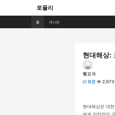
로풀리
홈
게시판
현대해상: 
쀛표귁
0건
2,67
현대해상은 대한
에게 안정적인 금