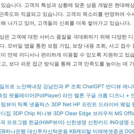
있습니다. 고객의 특성과 상황에 맞춘 상품 개발은 현대해상
 만족도와 직결되고 있습니다. 고객의 목소리를 반영하여 수
해 나가고 있어, 고객들의 신뢰를 더욱 쌓아가고 있습니다.
상은 고객에 대한 서비스 품질을 극대화하기 위해 다양한 
. 모바일 앱을 통한 보험 가입, 보장 내용 조회, 사고 접수
이 언제 어디서나 편리하게 이용할 수 있도록 지원하고 있습
고, 보다 쉬운 접근 방식을 통해 고객 만족도를 높이는 데 
일프로
노안백내장
강남안과
IP 조회
ChatGPT
반디뷰
애니
 측정
팟플레이어(PotPlayer)
라인
멜론
구글 크롬
디즈니 +
버
팀뷰어
틱톡
넷플릭스
3DP Net
HP 프린트 드라이버
웨일
반디집
3DP Chip
허니뷰
3DP Clear
Edge 브라우저
MS Off
 원격 프로그램
한글(HWP뷰어)
신한생명
신한카드
ING생명
KEB하나은행
대신투자신탁운용
KB캐피탈
미래에셋증권
DG